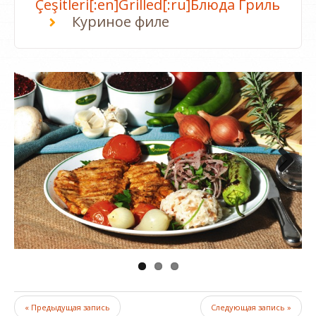
Çeşitleri[:en]Grilled[:ru]Блюда Гриль
Куриное филе
Next
« Предыдущая запись
Следующая запись »