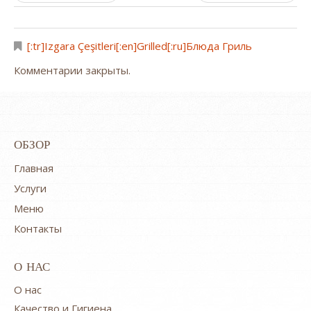
[:tr]Izgara Çeşitleri[:en]Grilled[:ru]Блюда Гриль
Комментарии закрыты.
ОБЗОР
Главная
Услуги
Меню
Контакты
О НАС
O нас
Качество и Гигиена