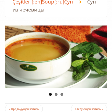
Çeşitleri[:en]Soup[:ru]Суп
Суп
из чечевицы
Next
« Предыдущая запись
Следующая запись »