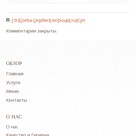
[:tr]Çorba Çeşitleri[:en]Soup[:ru]Суп
Комментарии закрыты.
ОБЗОР
Главная
Услуги
Меню
Контакты
О НАС
O нас
Качество и Гигиена