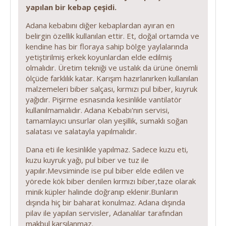
yapılan bir kebap çeşidi.
Adana kebabını diğer kebaplardan ayıran en
belirgin özellik kullanılan ettir. Et, doğal ortamda ve
kendine has bir floraya sahip bölge yaylalarında
yetiştirilmiş erkek koyunlardan elde edilmiş
olmalıdır. Üretim tekniği ve ustalık da ürüne önemli
ölçüde farklılık katar. Karışım hazırlanırken kullanılan
malzemeleri biber salçası, kırmızı pul biber, kuyruk
yağıdır. Pişirme esnasında kesinlikle vantilatör
kullanılmamalıdır. Adana Kebabı'nın servisi,
tamamlayıcı unsurlar olan yeşillik, sumaklı soğan
salatası ve salatayla yapılmalıdır.
Dana eti ile kesinlikle yapılmaz. Sadece kuzu eti,
kuzu kuyruk yağı, pul biber ve tuz ile
yapılır.Mevsiminde ise pul biber elde edilen ve
yörede kök biber denilen kırmızı biber,taze olarak
minik küpler halinde doğranıp eklenir.Bunların
dışında hiç bir baharat konulmaz. Adana dışında
pilav ile yapılan servisler, Adanalılar tarafından
makbul karşılanmaz.