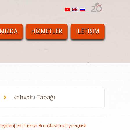
IMIZDA
HIZMETLER
İLETIŞIM
Kahvaltı Tabağı
 Çeşitleri[:en]Turkish Breakfast[:ru]Турецкий