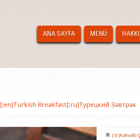
ANA SAYFA
MENÜ
HAKK
eri[:en]Turkish Breakfast[:ru]Турецкий Завтрак
[:tr]Kahvaltı