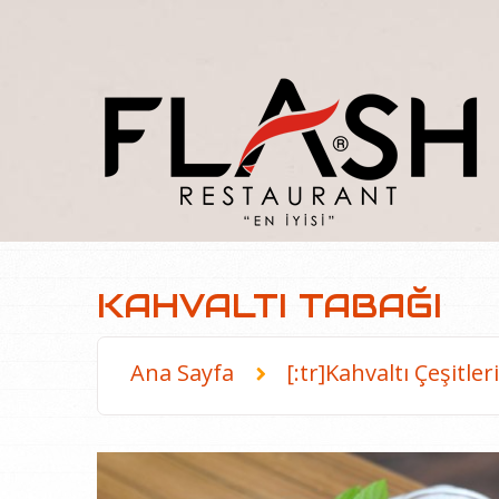
KAHVALTI TABAĞI
Ana Sayfa
[:tr]Kahvaltı Çeşitl